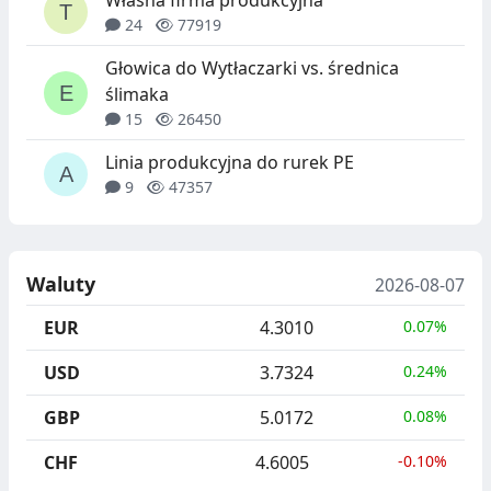
Własna firma produkcyjna
24
77919
Głowica do Wytłaczarki vs. średnica
ślimaka
15
26450
Linia produkcyjna do rurek PE
9
47357
Waluty
2026-08-07
EUR
4.3010
0.07%
USD
3.7324
0.24%
GBP
5.0172
0.08%
CHF
4.6005
-0.10%